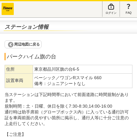
ログイン
FAQ
ステーション情報
周辺地図に戻る
パークハイム旗の台
住所
東京都品川区旗の台6-5
ベーシック／ワゴンRスマイル 660
設置車両
備考：
ジュニアシートなし
当ステーションは下記時間帯において前面道路に時間規制があり
ます。
規制時間：土・日曜、休日を除く7:30-8:30,14:00-16:00
通行時は助手席前（グローブボックス内）に入っている通行許可
証を車両前面の見やすい箇所に掲示し、通行人等に十分ご注意の
上走行してください。
【ご注意】