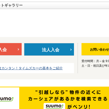
ォトギャラリー
入会
法人入会
お問い合わせ
受付時間：月～金 9:0
土・日・祝日及び年
はカンタン！タイムズカーの基本をご紹介