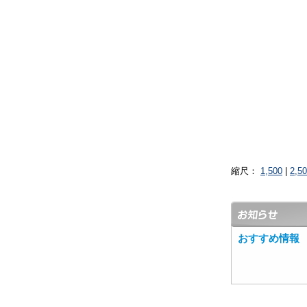
縮尺：
1,500
|
2,5
おすすめ情報