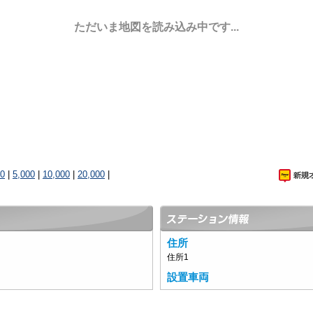
ただいま地図を読み込み中です...
00
|
5,000
|
10,000
|
20,000
|
住所
住所1
設置車両