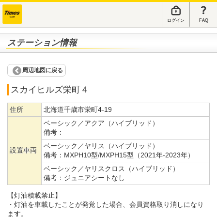
ログイン
FAQ
ステーション情報
周辺地図に戻る
スカイヒルズ栄町４
住所
北海道千歳市栄町4-19
ベーシック／アクア（ハイブリッド）
備考：
ベーシック／ヤリス（ハイブリッド）
設置車両
備考：
MXPH10型/MXPH15型（2021年-2023年）
ベーシック／ヤリスクロス（ハイブリッド）
備考：
ジュニアシートなし
【灯油積載禁止】
・灯油を車載したことが発覚した場合、会員資格取り消しになり
ます。