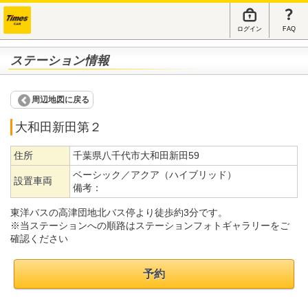
ログイン
FAQ
ステーション情報
周辺地図に戻る
大和田新田第２
住所
千葉県八千代市大和田新田59
ベーシック／アクア（ハイブリッド）
設置車両
備考：
東洋バスの高津団地北バス停より徒歩約3分です。
※当ステーションへの順路はステーションフォトギャラリーをご
確認ください
予約