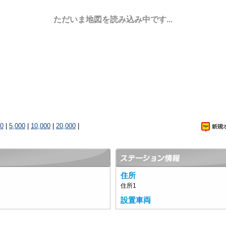
ただいま地図を読み込み中です...
00
|
5,000
|
10,000
|
20,000
|
住所
住所1
設置車両