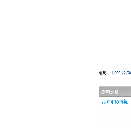
縮尺：
1,500
|
2,5
おすすめ情報