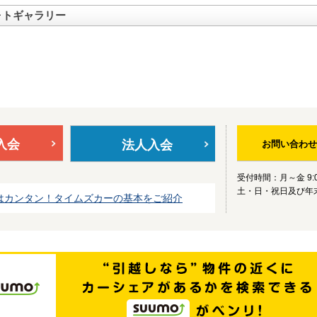
ォトギャラリー
入会
法人入会
お問い合わせ
受付時間：月～金 9:0
土・日・祝日及び年
はカンタン！タイムズカーの基本をご紹介