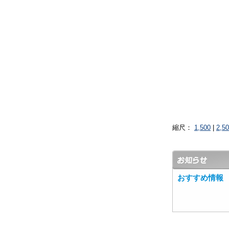
縮尺：
1,500
|
2,5
おすすめ情報