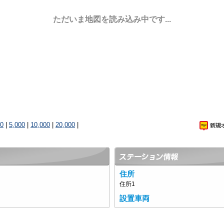
ただいま地図を読み込み中です...
00
|
5,000
|
10,000
|
20,000
|
住所
住所1
設置車両