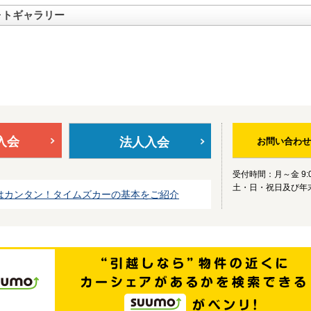
ォトギャラリー
入会
法人入会
お問い合わせ
受付時間：月～金 9:0
土・日・祝日及び年
はカンタン！タイムズカーの基本をご紹介