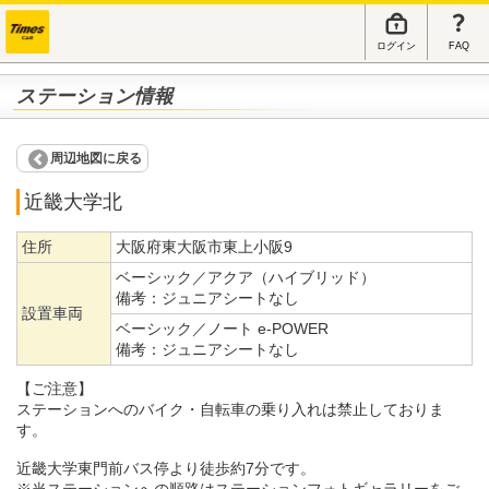
ログイン
FAQ
ステーション情報
周辺地図に戻る
近畿大学北
住所
大阪府東大阪市東上小阪9
ベーシック／アクア（ハイブリッド）
備考：
ジュニアシートなし
設置車両
ベーシック／ノート e-POWER
備考：
ジュニアシートなし
【ご注意】
ステーションへのバイク・自転車の乗り入れは禁止しておりま
す。
近畿大学東門前バス停より徒歩約7分です。