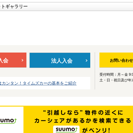
ォトギャラリー
入会
法人入会
お問い合わせ
受付時間：月～金 9:0
土・日・祝日及び年
はカンタン！タイムズカーの基本をご紹介