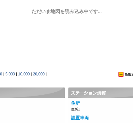
ただいま地図を読み込み中です...
00
|
5,000
|
10,000
|
20,000
|
住所
住所1
設置車両