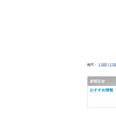
縮尺：
1,500
|
2,5
おすすめ情報