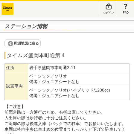
ログイン
FAQ
ステーション情報
周辺地図に戻る
タイムズ盛岡本町通第４
住所
岩手県盛岡市本町通2-11
ベーシック／ソリオ
備考：
ジュニアシートなし
設置車両
ベーシック／ソリオ(ハイブリッド/1200cc)
備考：
ジュニアシートなし
【ご注意】
前面道路は一方通行のため、右折出庫してください。
入出庫の際は歩行者に十分ご注意ください。
ご返却の際は後進入庫（バックでの駐車）でお願いいたします。
車両は枠内中央に車止めの位置までしっかりと下げて駐車してく