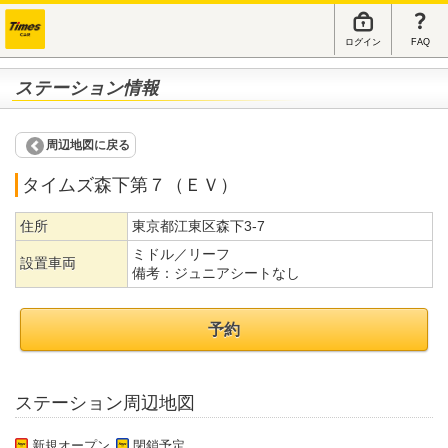
ログイン
FAQ
ステーション情報
周辺地図に戻る
タイムズ森下第７（ＥＶ）
住所
東京都江東区森下3-7
ミドル／リーフ
設置車両
備考：
ジュニアシートなし
予約
ステーション周辺地図
新規オープン
閉鎖予定