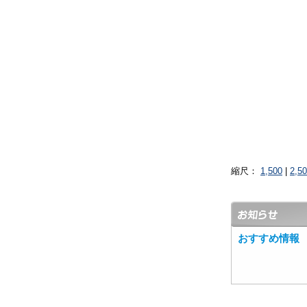
縮尺：
1,500
|
2,5
おすすめ情報