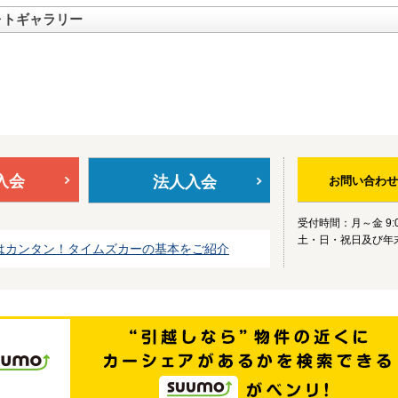
ォトギャラリー
入会
法人入会
お問い合わせ
受付時間：月～金 9:0
土・日・祝日及び年
はカンタン！タイムズカーの基本をご紹介