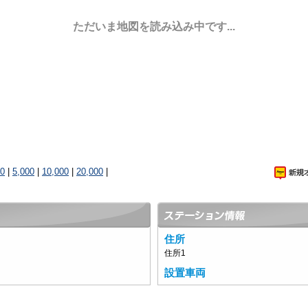
ただいま地図を読み込み中です...
00
|
5,000
|
10,000
|
20,000
|
住所
住所1
設置車両