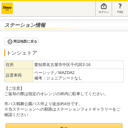
ログイン
FAQ
ステーション情報
周辺地図に戻る
トンシェトア
住所
愛知県名古屋市中区千代田3-16
ベーシック／MAZDA2
設置車両
備考：
ジュニアシートなし
【ご注意】
ご返却の際は指定のオレンジの枠内に駐車してください。
市バス鶴舞公園バス停より徒歩約4分です。
※当ステーションへの順路はステーションフォトギャラリーをご
確認ください