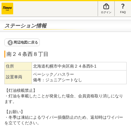
ログイン
FAQ
ステーション情報
周辺地図に戻る
南２４条西８丁目
住所
北海道札幌市中央区南２４条西8-1
ベーシック／ハスラー
設置車両
備考：
ジュニアシートなし
【灯油積載禁止】
・灯油を車載したことが発覚した場合、会員資格取り消しになり
ます。
【お願い】
・冬季は凍結によるワイパー損傷防止のため、返却時はワイパー
を立ててください。