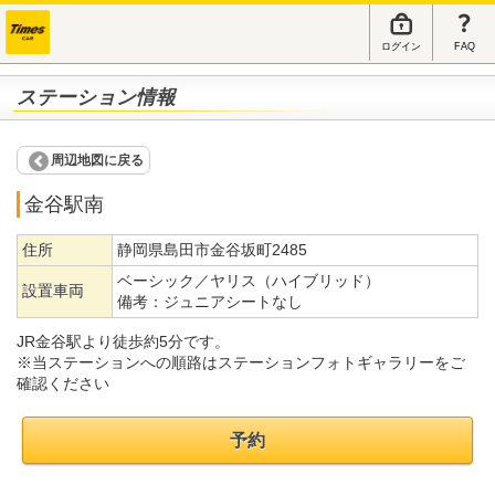
ログイン
FAQ
ステーション情報
周辺地図に戻る
金谷駅南
住所
静岡県島田市金谷坂町2485
ベーシック／ヤリス（ハイブリッド）
設置車両
備考：
ジュニアシートなし
JR金谷駅より徒歩約5分です。
※当ステーションへの順路はステーションフォトギャラリーをご
確認ください
予約