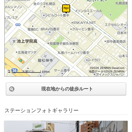
©2026 ZENRIN DataCom
地図データ©2026 ZENRIN
100m
現在地からの徒歩ルート
ステーションフォトギャラリー