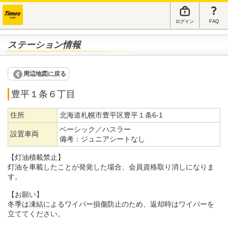
ログイン
FAQ
ステーション情報
周辺地図に戻る
豊平１条６丁目
住所
北海道札幌市豊平区豊平１条6-1
ベーシック／ハスラー
設置車両
備考：
ジュニアシートなし
【灯油積載禁止】
灯油を車載したことが発覚した場合、会員資格取り消しになりま
す。
【お願い】
冬季は凍結によるワイパー損傷防止のため、返却時はワイパーを
立ててください。