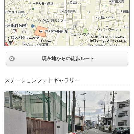
©2026 ZENRIN DataCom
地図データ©2026 ZENRIN
100m
現在地からの徒歩ルート
ステーションフォトギャラリー