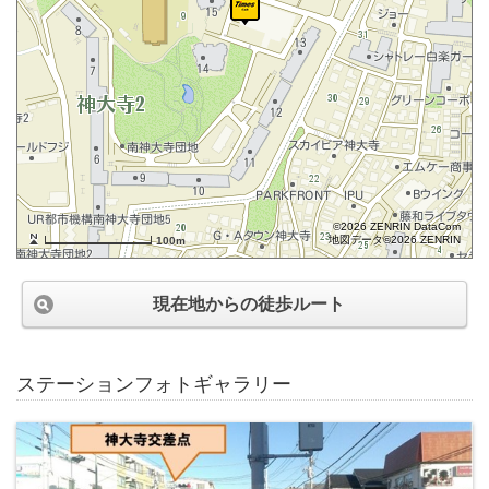
©2026 ZENRIN DataCom
地図データ©2026 ZENRIN
100m
現在地からの徒歩ルート
ステーションフォトギャラリー