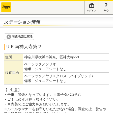
ログイン
FAQ
ステーション情報
周辺地図に戻る
ＵＲ南神大寺第２
住所
神奈川県横浜市神奈川区神大寺2-9
ベーシック／ソリオ
備考：
ジュニアシートなし
設置車両
ベーシック／ヤリスクロス（ハイブリッド）
備考：
ジュニアシートなし
【ご注意】
・全車、禁煙となっています。※電子タバコ含む
・ゴミは必ずお持ち帰りください。
・車内美化にご協力をお願いいたします。
※ルールやマナーをお守りいただけない場合、調査の上、警告や