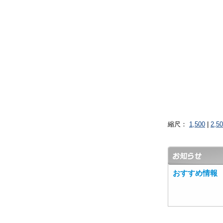
縮尺：
1,500
|
2,5
おすすめ情報