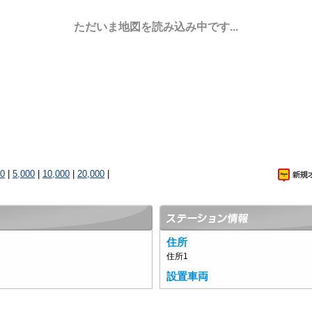
ただいま地図を読み込み中です...
00
|
5,000
|
10,000
|
20,000
|
住所
住所1
設置車両