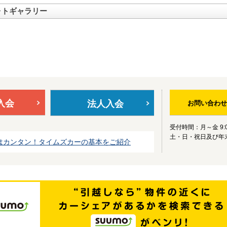
ォトギャラリー
入会
法人入会
お問い合わせ
受付時間：月～金 9:0
土・日・祝日及び年
はカンタン！タイムズカーの基本をご紹介