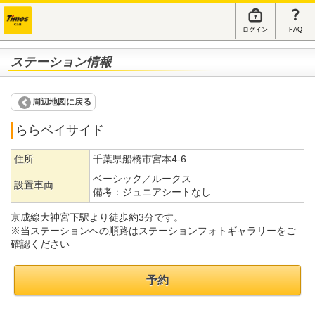
ログイン
FAQ
ステーション情報
周辺地図に戻る
ららベイサイド
住所
千葉県船橋市宮本4-6
ベーシック／ルークス
設置車両
備考：
ジュニアシートなし
京成線大神宮下駅より徒歩約3分です。
※当ステーションへの順路はステーションフォトギャラリーをご
確認ください
予約