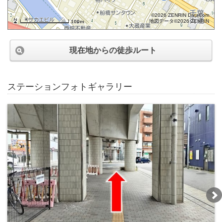
©2026 ZENRIN DataCom
地図データ©2026 ZENRIN
100m
現在地からの徒歩ルート
ステーションフォトギャラリー