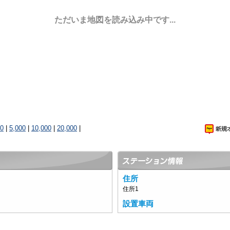
ただいま地図を読み込み中です...
00
|
5,000
|
10,000
|
20,000
|
住所
住所1
設置車両