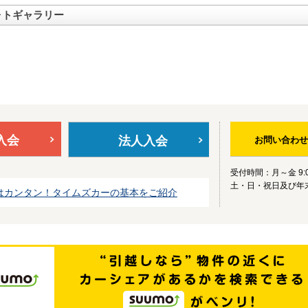
ォトギャラリー
入会
法人入会
お問い合わせ
受付時間：月～金 9:0
土・日・祝日及び年
はカンタン！タイムズカーの基本をご紹介