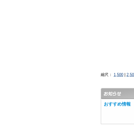
縮尺：
1,500
|
2,5
おすすめ情報