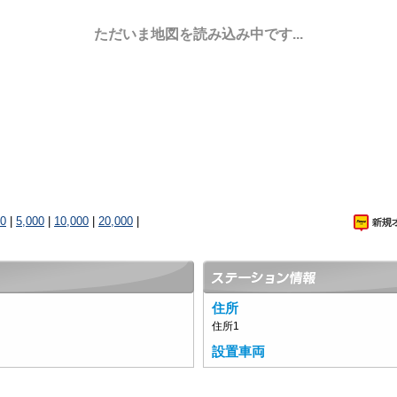
ただいま地図を読み込み中です...
00
|
5,000
|
10,000
|
20,000
|
住所
住所1
設置車両