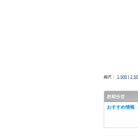
縮尺：
1,500
|
2,5
おすすめ情報