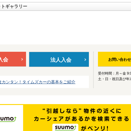
ォトギャラリー
入会
法人入会
お問い合わせ
受付時間：月～金 9:0
土・日・祝日及び年
はカンタン！タイムズカーの基本をご紹介