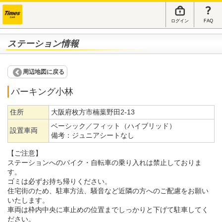
ログイン
FAQ
ステーション情報
周辺地図に戻る
パーキング小林
住所
大阪府枚方市楠葉野田2-13
ベーシック／フィット（ハイブリッド）
設置車両
備考：
ジュニアシートなし
【ご注意】
ステーションへのバイク・自転車の乗り入れは禁止しておりま
す。
ゴミは必ずお持ち帰りください。
住宅街のため、駐車方法、騒音など近隣の方へのご配慮をお願い
いたします。
車両は枠内中央に車止めの位置までしっかりと下げて駐車してく
ださい。