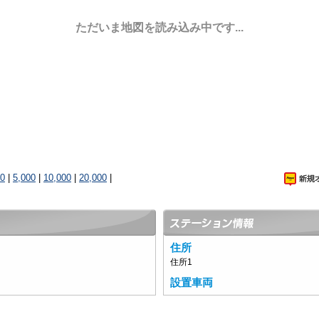
ただいま地図を読み込み中です...
00
|
5,000
|
10,000
|
20,000
|
住所
住所1
設置車両