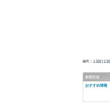
縮尺：
1,500
|
2,5
おすすめ情報