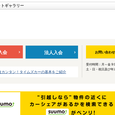
ォトギャラリー
入会
法人入会
お問い合わせ
受付時間：月～金 9:0
土・日・祝日及び年
はカンタン！タイムズカーの基本をご紹介