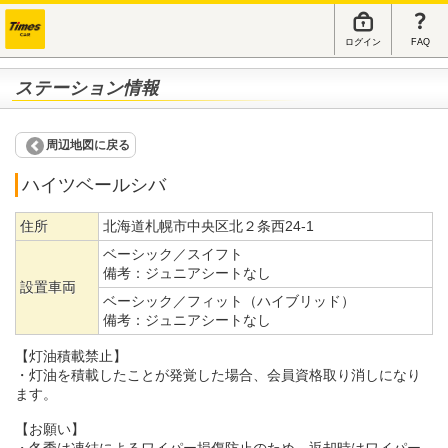
ログイン
FAQ
ステーション情報
周辺地図に戻る
ハイツベールシバ
住所
北海道札幌市中央区北２条西24-1
ベーシック／スイフト
備考：
ジュニアシートなし
設置車両
ベーシック／フィット（ハイブリッド）
備考：
ジュニアシートなし
【灯油積載禁止】
・灯油を積載したことが発覚した場合、会員資格取り消しになり
ます。
【お願い】