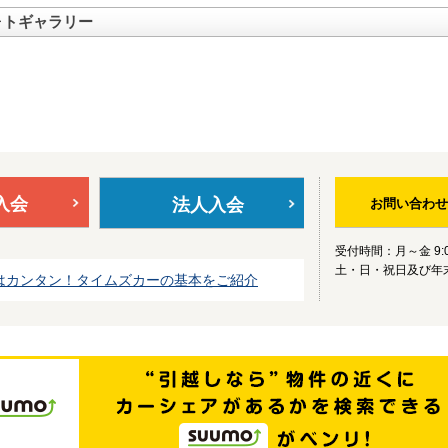
ォトギャラリー
入会
法人入会
お問い合わせ
受付時間：月～金 9:0
土・日・祝日及び年
はカンタン！タイムズカーの基本をご紹介