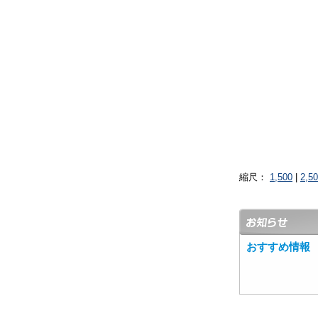
縮尺：
1,500
|
2,5
おすすめ情報