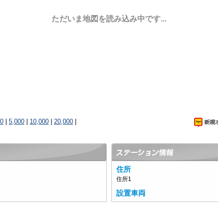
ただいま地図を読み込み中です...
00
|
5,000
|
10,000
|
20,000
|
住所
住所1
設置車両