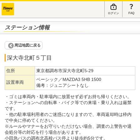
ログイン
FAQ
ステーション情報
周辺地図に戻る
深大寺北町５丁目
住所
東京都調布市深大寺北町5-29
ベーシック／MAZDA3 5HB 1500
設置車両
備考：
ジュニアシートなし
・ゴミは車両内・駐車場内に放置せず必ずお持ち帰りください。
・ステーションへの自転車・バイク等での来場・乗り入れは厳禁
です。
・他の駐車場利用者のご迷惑になりますので、車両返却時は枠内
で中央に停めてください。
※ルールやマナーをお守りいただけない場合、調査の上警告や退
会処分等の対応を行う場合があります。
小田急バスの調布北高校バス停より徒歩約5分です。