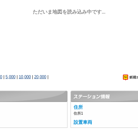
ただいま地図を読み込み中です...
00
|
5,000
|
10,000
|
20,000
|
住所
住所1
設置車両