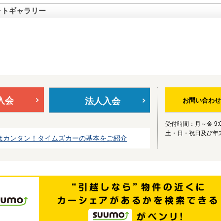
ォトギャラリー
入会
法人入会
お問い合わせ
受付時間：月～金 9:0
土・日・祝日及び年
はカンタン！タイムズカーの基本をご紹介