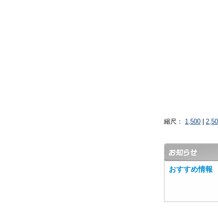
縮尺：
1,500
|
2,5
おすすめ情報