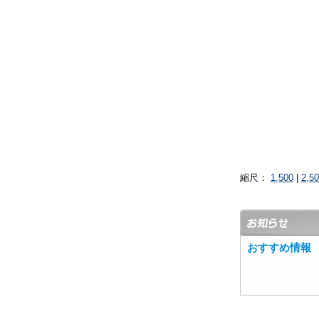
縮尺：
1,500
|
2,5
おすすめ情報