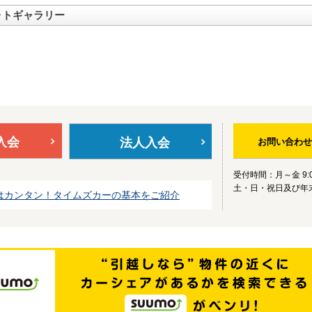
ォトギャラリー
入会
法人入会
お問い合わせ
受付時間：月～金 9:0
土・日・祝日及び年
はカンタン！タイムズカーの基本をご紹介