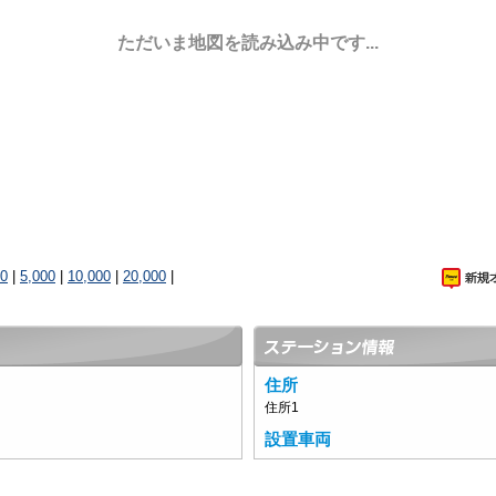
ただいま地図を読み込み中です...
00
|
5,000
|
10,000
|
20,000
|
住所
住所1
設置車両