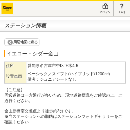
ログイン
FAQ
ステーション情報
周辺地図に戻る
イエロー・シダー金山
住所
愛知県名古屋市中区正木4-5
ベーシック／スイフト(ハイブリッド/1200cc)
設置車両
備考：
ジュニアシートなし
【ご注意】
周辺道路は一方通行が多いため、現地道路標識をご確認の上、ご
通行ください。
金山新橋南交差点より徒歩約3分です。
※当ステーションへの順路はステーションフォトギャラリーをご
確認ください