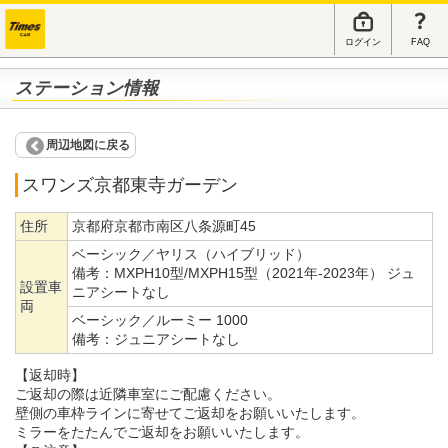
ログイン
FAQ
ステーション情報
周辺地図に戻る
スワンズ京都東寺ガーデン
住所
京都府京都市南区八条源町45
ベーシック／ヤリス（ハイブリッド）
備考：
MXPH10型/MXPH15型（2021年-2023年） ジュ
設置車
ニアシートなし
両
ベーシック／ルーミー 1000
備考：
ジュニアシートなし
【返却時】
ご返却の際は近隣車室にご配慮ください。
壁側の車枠ラインに寄せてご返却をお願いいたします。
ミラーをたたんでご返却をお願いいたします。