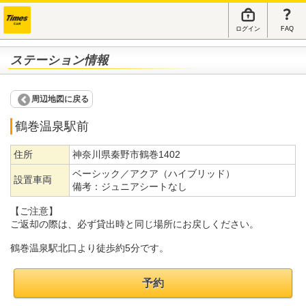
ログイン
FAQ
ステーション情報
周辺地図に戻る
鶴巻温泉駅前
住所
神奈川県秦野市鶴巻1402
ベーシック／アクア（ハイブリッド）
設置車両
備考：
ジュニアシートなし
【ご注意】
ご返却の際は、必ず貸出時と同じ場所にお戻しください。
鶴巻温泉駅北口より徒歩約5分です。
予約