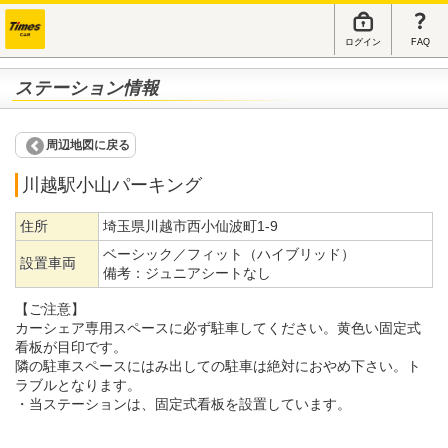
ログイン
FAQ
ステーション情報
周辺地図に戻る
川越駅小山パーキング
住所
埼玉県川越市西小仙波町1-9
ベーシック／フィット（ハイブリッド）
設置車両
備考：
ジュニアシートなし
【ご注意】
カーシェア専用スペースに必ず駐車してください。黄色い固定式
看板が目印です。
隣の駐車スペースにはみ出しての駐車は絶対におやめ下さい。ト
ラブルとなります。
・当ステーションは、固定式看板を設置しています。