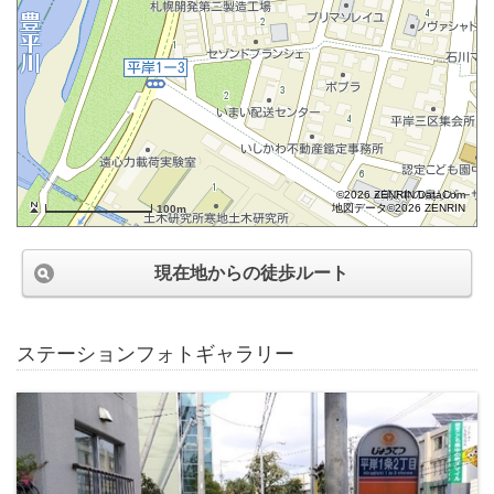
©2026 ZENRIN DataCom
地図データ©2026 ZENRIN
100m
現在地からの徒歩ルート
ステーションフォトギャラリー