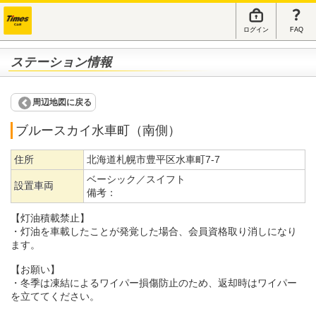
ログイン
FAQ
ステーション情報
周辺地図に戻る
ブルースカイ水車町（南側）
住所
北海道札幌市豊平区水車町7-7
ベーシック／スイフト
設置車両
備考：
【灯油積載禁止】
・灯油を車載したことが発覚した場合、会員資格取り消しになり
ます。
【お願い】
・冬季は凍結によるワイパー損傷防止のため、返却時はワイパー
を立ててください。