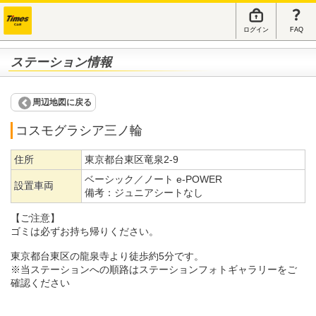
ログイン
FAQ
ステーション情報
周辺地図に戻る
コスモグラシア三ノ輪
住所
東京都台東区竜泉2-9
ベーシック／ノート e-POWER
設置車両
備考：
ジュニアシートなし
【ご注意】
ゴミは必ずお持ち帰りください。
東京都台東区の龍泉寺より徒歩約5分です。
※当ステーションへの順路はステーションフォトギャラリーをご
確認ください