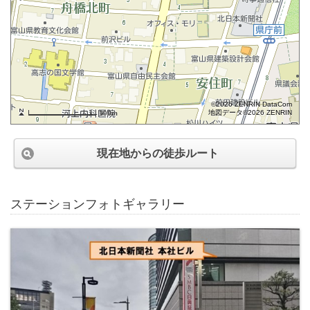
©2026 ZENRIN DataCom
地図データ©2026 ZENRIN
100m
現在地からの徒歩ルート
ステーションフォトギャラリー