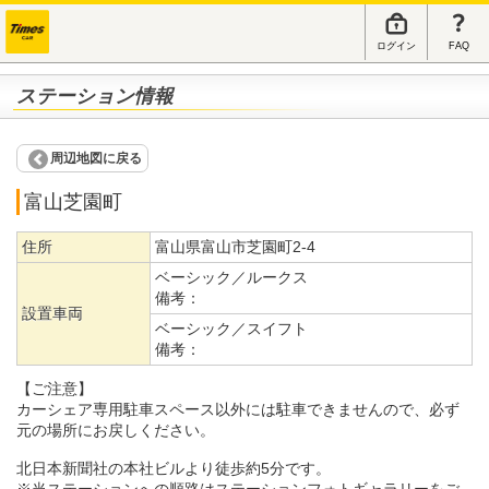
ログイン
FAQ
ステーション情報
周辺地図に戻る
富山芝園町
住所
富山県富山市芝園町2-4
ベーシック／ルークス
備考：
設置車両
ベーシック／スイフト
備考：
【ご注意】
カーシェア専用駐車スペース以外には駐車できませんので、必ず
元の場所にお戻しください。
北日本新聞社の本社ビルより徒歩約5分です。