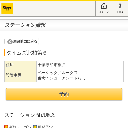
ログイン
FAQ
ステーション情報
周辺地図に戻る
タイムズ北柏第６
住所
千葉県柏市根戸
ベーシック／ルークス
設置車両
備考：
ジュニアシートなし
予約
ステーション周辺地図
新規オープン
閉鎖予定