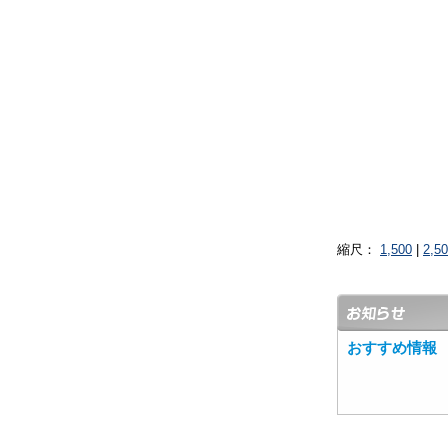
縮尺：
1,500
|
2,5
おすすめ情報