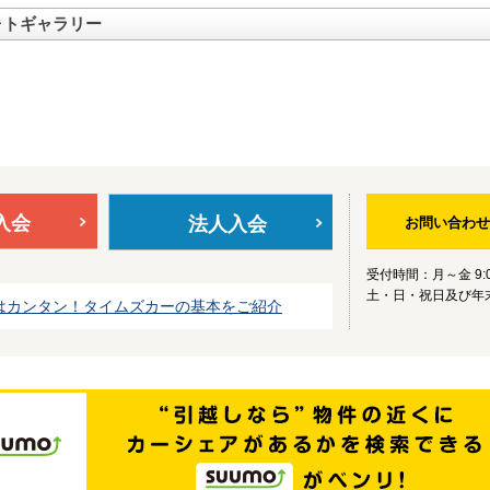
ォトギャラリー
入会
法人入会
お問い合わせ
受付時間：月～金 9:0
土・日・祝日及び年
はカンタン！タイムズカーの基本をご紹介