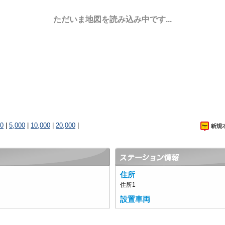
ただいま地図を読み込み中です...
00
|
5,000
|
10,000
|
20,000
|
住所
住所1
設置車両