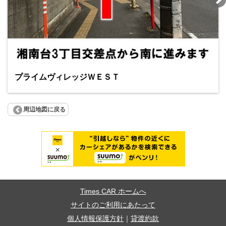
プライムヴィレッジＷＥＳＴ
周辺地図に戻る
Times CAR ホームへ
サイトのご利用にあたって
個人情報保護方針
｜
貸渡約款