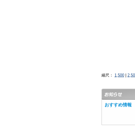
縮尺：
1,500
|
2,5
おすすめ情報