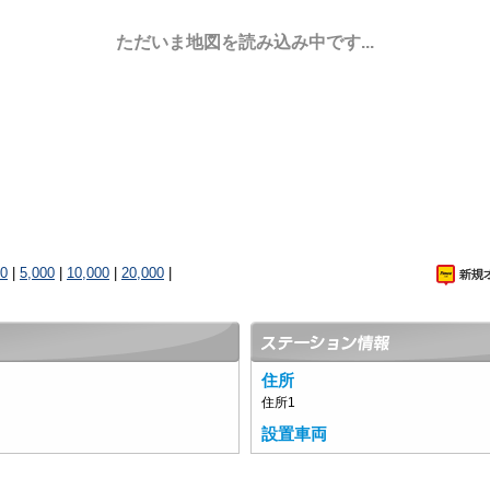
ただいま地図を読み込み中です...
00
|
5,000
|
10,000
|
20,000
|
住所
住所1
設置車両