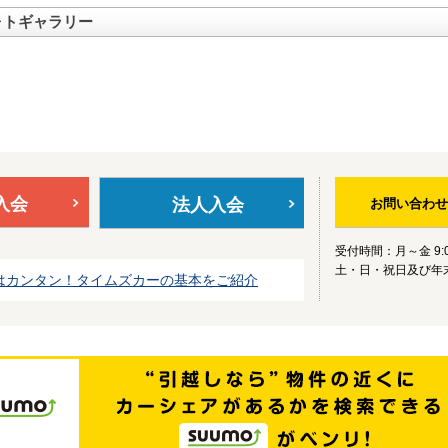
ォトギャラリー
入会
法人入会
お問い合わせ
受付時間：月～金 9:0
土・日・祝日及び年
はカンタン！タイムズカーの基本をご紹介