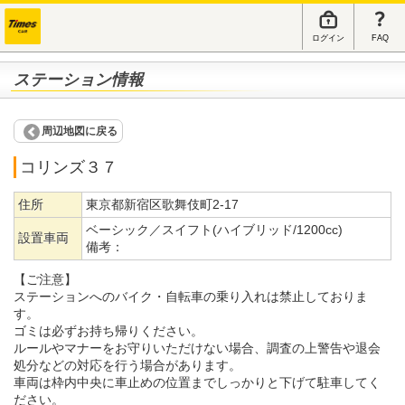
ログイン
FAQ
ステーション情報
周辺地図に戻る
コリンズ３７
住所
東京都新宿区歌舞伎町2-17
ベーシック／スイフト(ハイブリッド/1200cc)
設置車両
備考：
【ご注意】
ステーションへのバイク・自転車の乗り入れは禁止しておりま
す。
ゴミは必ずお持ち帰りください。
ルールやマナーをお守りいただけない場合、調査の上警告や退会
処分などの対応を行う場合があります。
車両は枠内中央に車止めの位置までしっかりと下げて駐車してく
ださい。