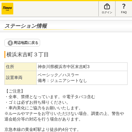
ログイン
FAQ
ステーション情報
周辺地図に戻る
横浜末吉町３丁目
住所
神奈川県横浜市中区末吉町3
ベーシック／ハスラー
設置車両
備考：
ジュニアシートなし
【ご注意】
・全車、禁煙となっています。※電子タバコ含む
・ゴミは必ずお持ち帰りください。
・車内美化にご協力をお願いいたします。
※ルールやマナーをお守りいただけない場合、調査の上、警告や
退会処分等の対応を行う場合があります。
京急本線の黄金町駅より徒歩約4分です。