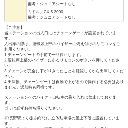
備考：
ジュニアシートなし
ミドル／CX-5 2000
備考：
ジュニアシートなし
【ご注意】
当ステーションの出入口にはチェーンゲートが設置されていま
す。
入出庫の際は、運転席上部のバイザーに備え付けのリモコンをご
利用ください。
1.チェーンゲートの手前で一旦停止します。
2.運転席上部のバイザーにあるリモコンのボタンを押してくださ
い。
3.チェーンが完全に下がりきったことを確認してから出庫してくだ
さい。
4.出庫後、チェーンゲートは自動で上がるので操作する必要はあり
ません。返却時も同様です。
ステーションへのバイク・自転車の乗り入れは禁止しておりま
す。
ゴミは必ずお持ち帰りください。
JR長野駅より徒歩約7分、立体駐車場の屋上下段に設置していま
す。