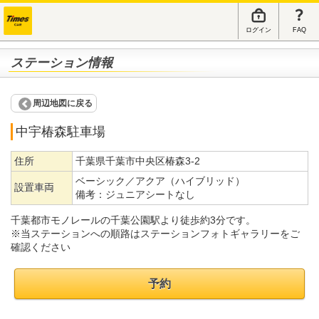
ログイン
FAQ
ステーション情報
周辺地図に戻る
中宇椿森駐車場
住所
千葉県千葉市中央区椿森3-2
ベーシック／アクア（ハイブリッド）
設置車両
備考：
ジュニアシートなし
千葉都市モノレールの千葉公園駅より徒歩約3分です。
※当ステーションへの順路はステーションフォトギャラリーをご
確認ください
予約