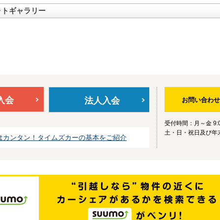
ォトギャラリー
入会
法人入会
お問い合わせ
受付時間：月～金 9:0
土・日・祝日及び年
はカンタン！タイムズカーの基本をご紹介