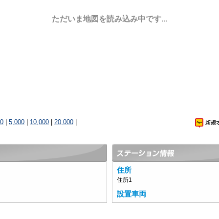
ただいま地図を読み込み中です...
00
|
5,000
|
10,000
|
20,000
|
住所
住所1
設置車両