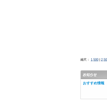
縮尺：
1,500
|
2,5
おすすめ情報