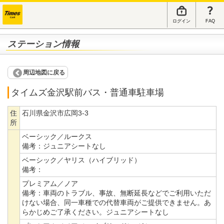
ログイン
FAQ
ステーション情報
周辺地図に戻る
タイムズ金沢駅前バス・普通車駐車場
住
石川県金沢市広岡3-3
所
ベーシック／ルークス
備考：
ジュニアシートなし
ベーシック／ヤリス（ハイブリッド）
備考：
プレミアム／ノア
備考：
車両のトラブル、事故、無断延長などでご利用いただ
けない場合、同一車種での代替車両がご提供できません。あ
らかじめご了承ください。ジュニアシートなし