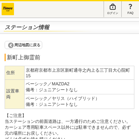
ログイン
FAQ
ステーション情報
周辺地図に戻る
新町上御霊前
京都府京都市上京区新町通寺之内上る三丁目大心院町
住所
15
ベーシック／MAZDA2
備考：
ジュニアシートなし
設置車
両
ベーシック／ヤリス（ハイブリッド）
備考：
ジュニアシートなし
【ご注意】
当ステーションの前面道路は、一方通行のためご注意ください。
カーシェア専用駐車スペース以外には駐車できませんので、必ず
元の場所にお戻しください。