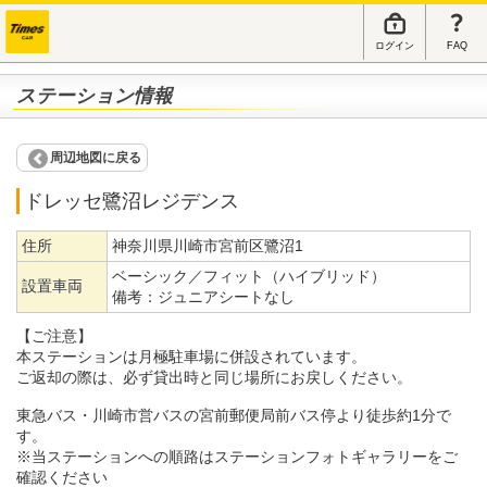
ログイン
FAQ
ステーション情報
周辺地図に戻る
ドレッセ鷺沼レジデンス
住所
神奈川県川崎市宮前区鷺沼1
ベーシック／フィット（ハイブリッド）
設置車両
備考：
ジュニアシートなし
【ご注意】
本ステーションは月極駐車場に併設されています。
ご返却の際は、必ず貸出時と同じ場所にお戻しください。
東急バス・川崎市営バスの宮前郵便局前バス停より徒歩約1分で
す。
※当ステーションへの順路はステーションフォトギャラリーをご
確認ください