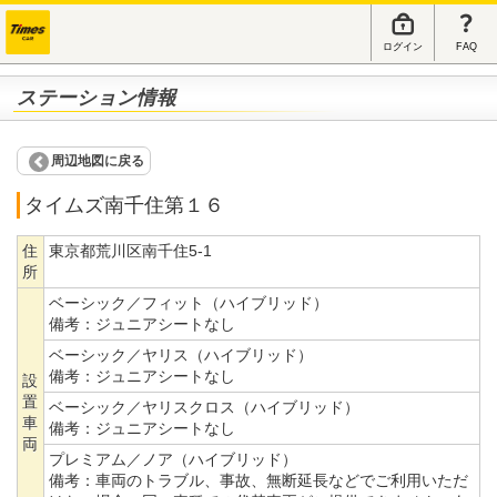
ログイン
FAQ
ステーション情報
周辺地図に戻る
タイムズ南千住第１６
住
東京都荒川区南千住5-1
所
ベーシック／フィット（ハイブリッド）
備考：
ジュニアシートなし
ベーシック／ヤリス（ハイブリッド）
備考：
ジュニアシートなし
設
置
ベーシック／ヤリスクロス（ハイブリッド）
車
備考：
ジュニアシートなし
両
プレミアム／ノア（ハイブリッド）
備考：
車両のトラブル、事故、無断延長などでご利用いただ