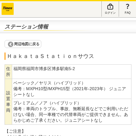
ログイン
FAQ
ステーション情報
周辺地図に戻る
ＨａｋａｔａＳｔａｔｉｏｎサウス
住
福岡県福岡市博多区博多駅南5-2
所
ベーシック／ヤリス（ハイブリッド）
備考：
MXPH10型/MXPH15型（2021年-2023年） ジュニア
設
シートなし
置
プレミアム／ノア（ハイブリッド）
車
備考：
車両のトラブル、事故、無断延長などでご利用いただ
両
けない場合、同一車種での代替車両がご提供できません。あ
らかじめご了承ください。ジュニアシートなし
【ご注意】