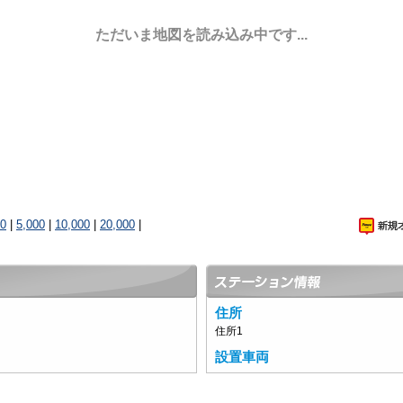
ただいま地図を読み込み中です...
00
|
5,000
|
10,000
|
20,000
|
住所
住所1
設置車両