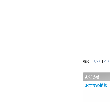
縮尺：
1,500
|
2,5
おすすめ情報