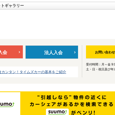
ォトギャラリー
入会
法人入会
お問い合わせ
受付時間：月～金 9:0
土・日・祝日及び年
はカンタン！タイムズカーの基本をご紹介